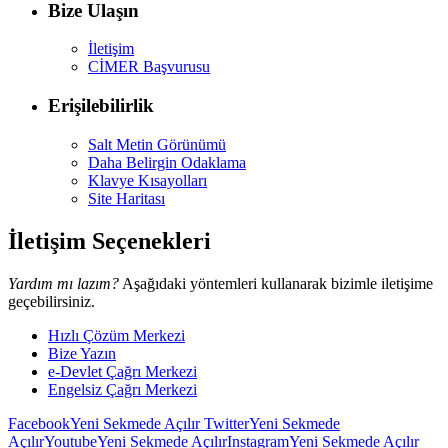
Bize Ulaşın
İletişim
CİMER Başvurusu
Erişilebilirlik
Salt Metin Görünümü
Daha Belirgin Odaklama
Klavye Kısayolları
Site Haritası
İletişim Seçenekleri
Yardım mı lazım?
Aşağıdaki yöntemleri kullanarak bizimle iletişime
geçebilirsiniz.
Hızlı Çözüm Merkezi
Bize Yazın
e-Devlet Çağrı Merkezi
Engelsiz Çağrı Merkezi
Facebook
Yeni Sekmede Açılır
Twitter
Yeni Sekmede
Açılır
Youtube
Yeni Sekmede Açılır
Instagram
Yeni Sekmede Açılır