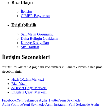
Bize Ulaşın
İletişim
CİMER Başvurusu
Erişilebilirlik
Salt Metin Görünümü
Daha Belirgin Odaklama
Klavye Kısayolları
Site Haritası
İletişim Seçenekleri
Yardım mı lazım?
Aşağıdaki yöntemleri kullanarak bizimle iletişime
geçebilirsiniz.
Hızlı Çözüm Merkezi
Bize Yazın
e-Devlet Çağrı Merkezi
Engelsiz Çağrı Merkezi
Facebook
Yeni Sekmede Açılır
Twitter
Yeni Sekmede
Açılır
Youtube
Yeni Sekmede Açılır
Instagram
Yeni Sekmede Açılır