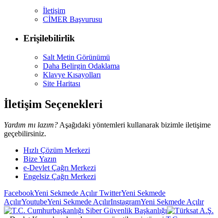
İletişim
CİMER Başvurusu
Erişilebilirlik
Salt Metin Görünümü
Daha Belirgin Odaklama
Klavye Kısayolları
Site Haritası
İletişim Seçenekleri
Yardım mı lazım?
Aşağıdaki yöntemleri kullanarak bizimle iletişime
geçebilirsiniz.
Hızlı Çözüm Merkezi
Bize Yazın
e-Devlet Çağrı Merkezi
Engelsiz Çağrı Merkezi
Facebook
Yeni Sekmede Açılır
Twitter
Yeni Sekmede
Açılır
Youtube
Yeni Sekmede Açılır
Instagram
Yeni Sekmede Açılır