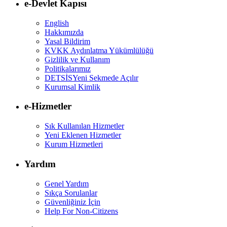
e-Devlet Kapısı
English
Hakkımızda
Yasal Bildirim
KVKK Aydınlatma Yükümlülüğü
Gizlilik ve Kullanım
Politikalarımız
DETSİS
Yeni Sekmede Açılır
Kurumsal Kimlik
e-Hizmetler
Sık Kullanılan Hizmetler
Yeni Eklenen Hizmetler
Kurum Hizmetleri
Yardım
Genel Yardım
Sıkça Sorulanlar
Güvenliğiniz İçin
Help For Non-Citizens