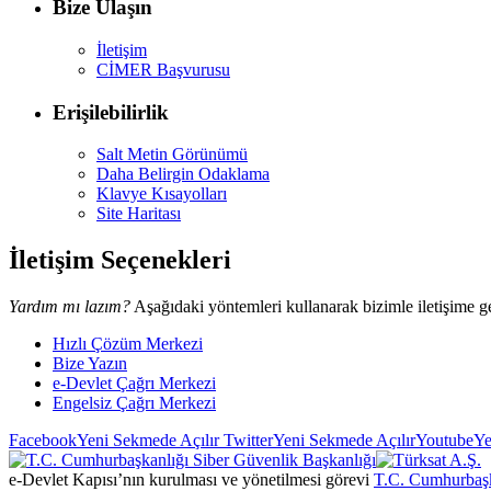
Bize Ulaşın
İletişim
CİMER Başvurusu
Erişilebilirlik
Salt Metin Görünümü
Daha Belirgin Odaklama
Klavye Kısayolları
Site Haritası
İletişim Seçenekleri
Yardım mı lazım?
Aşağıdaki yöntemleri kullanarak bizimle iletişime ge
Hızlı Çözüm Merkezi
Bize Yazın
e-Devlet Çağrı Merkezi
Engelsiz Çağrı Merkezi
Facebook
Yeni Sekmede Açılır
Twitter
Yeni Sekmede Açılır
Youtube
Ye
e-Devlet Kapısı’nın kurulması ve yönetilmesi görevi
T.C. Cumhurbaşk