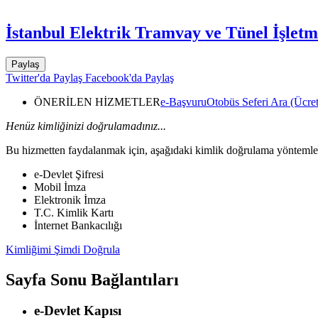
İstanbul Elektrik Tramvay ve Tünel İşlet
Paylaş
Twitter'da Paylaş
Facebook'da Paylaş
ÖNERİLEN HİZMETLER
e-Başvuru
Otobüs Seferi Ara (Ücret
Henüz kimliğinizi doğrulamadınız...
Bu hizmetten faydalanmak için, aşağıdaki kimlik doğrulama yöntemleri
e-Devlet Şifresi
Mobil İmza
Elektronik İmza
T.C. Kimlik Kartı
İnternet Bankacılığı
Kimliğimi Şimdi Doğrula
Sayfa Sonu Bağlantıları
e-Devlet Kapısı