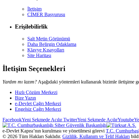
İletişim
CİMER Başvurusu
Erişilebilirlik
Salt Metin Görünümü
Daha Belirgin Odaklama
Klavye Kısayolları
Site Haritası
İletişim Seçenekleri
Yardım mı lazım?
Aşağıdaki yöntemleri kullanarak bizimle iletişime ge
Hızlı Çözüm Merkezi
Bize Yazın
e-Devlet Çağrı Merkezi
Engelsiz Çağrı Merkezi
Facebook
Yeni Sekmede Açılır
Twitter
Yeni Sekmede Açılır
Youtube
Ye
e-Devlet Kapısı’nın kurulması ve yönetilmesi görevi
T.C. Cumhurbaşk
©
2026
Tüm Hakları Saklıdır.
Gizlilik, Kullanım ve Telif Hakları
bild