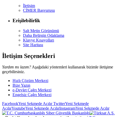
İletişim
CİMER Başvurusu
Erişilebilirlik
Salt Metin Görünümü
Daha Belirgin Odaklama
Klavye Kısayolları
Site Haritası
İletişim Seçenekleri
Yardım mı lazım?
Aşağıdaki yöntemleri kullanarak bizimle iletişime
geçebilirsiniz.
Hızlı Çözüm Merkezi
Bize Yazın
e-Devlet Çağrı Merkezi
Engelsiz Çağrı Merkezi
Facebook
Yeni Sekmede Açılır
Twitter
Yeni Sekmede
Açılır
Youtube
Yeni Sekmede Açılır
Instagram
Yeni Sekmede Açılır