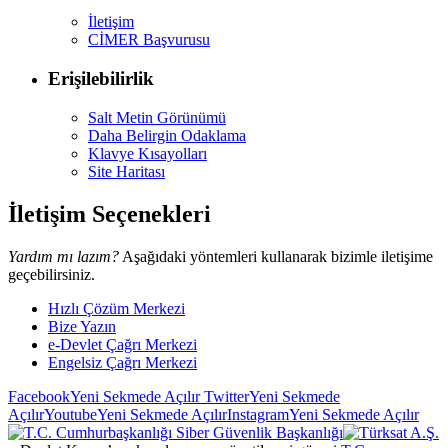
İletişim
CİMER Başvurusu
Erişilebilirlik
Salt Metin Görünümü
Daha Belirgin Odaklama
Klavye Kısayolları
Site Haritası
İletişim Seçenekleri
Yardım mı lazım?
Aşağıdaki yöntemleri kullanarak bizimle iletişime
geçebilirsiniz.
Hızlı Çözüm Merkezi
Bize Yazın
e-Devlet Çağrı Merkezi
Engelsiz Çağrı Merkezi
Facebook
Yeni Sekmede Açılır
Twitter
Yeni Sekmede
Açılır
Youtube
Yeni Sekmede Açılır
Instagram
Yeni Sekmede Açılır