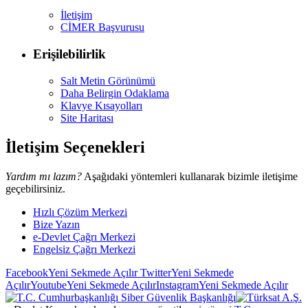
İletişim
CİMER Başvurusu
Erişilebilirlik
Salt Metin Görünümü
Daha Belirgin Odaklama
Klavye Kısayolları
Site Haritası
İletişim Seçenekleri
Yardım mı lazım?
Aşağıdaki yöntemleri kullanarak bizimle iletişime
geçebilirsiniz.
Hızlı Çözüm Merkezi
Bize Yazın
e-Devlet Çağrı Merkezi
Engelsiz Çağrı Merkezi
Facebook
Yeni Sekmede Açılır
Twitter
Yeni Sekmede
Açılır
Youtube
Yeni Sekmede Açılır
Instagram
Yeni Sekmede Açılır