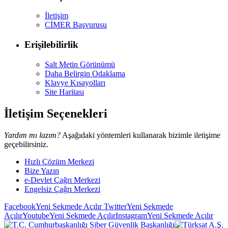
İletişim
CİMER Başvurusu
Erişilebilirlik
Salt Metin Görünümü
Daha Belirgin Odaklama
Klavye Kısayolları
Site Haritası
İletişim Seçenekleri
Yardım mı lazım?
Aşağıdaki yöntemleri kullanarak bizimle iletişime
geçebilirsiniz.
Hızlı Çözüm Merkezi
Bize Yazın
e-Devlet Çağrı Merkezi
Engelsiz Çağrı Merkezi
Facebook
Yeni Sekmede Açılır
Twitter
Yeni Sekmede
Açılır
Youtube
Yeni Sekmede Açılır
Instagram
Yeni Sekmede Açılır