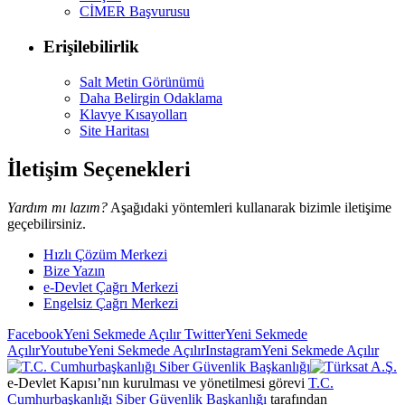
CİMER Başvurusu
Erişilebilirlik
Salt Metin Görünümü
Daha Belirgin Odaklama
Klavye Kısayolları
Site Haritası
İletişim Seçenekleri
Yardım mı lazım?
Aşağıdaki yöntemleri kullanarak bizimle iletişime
geçebilirsiniz.
Hızlı Çözüm Merkezi
Bize Yazın
e-Devlet Çağrı Merkezi
Engelsiz Çağrı Merkezi
Facebook
Yeni Sekmede Açılır
Twitter
Yeni Sekmede
Açılır
Youtube
Yeni Sekmede Açılır
Instagram
Yeni Sekmede Açılır
e-Devlet Kapısı’nın kurulması ve yönetilmesi görevi
T.C.
Cumhurbaşkanlığı Siber Güvenlik Başkanlığı
tarafından