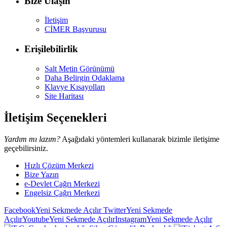
Bize Ulaşın
İletişim
CİMER Başvurusu
Erişilebilirlik
Salt Metin Görünümü
Daha Belirgin Odaklama
Klavye Kısayolları
Site Haritası
İletişim Seçenekleri
Yardım mı lazım?
Aşağıdaki yöntemleri kullanarak bizimle iletişime
geçebilirsiniz.
Hızlı Çözüm Merkezi
Bize Yazın
e-Devlet Çağrı Merkezi
Engelsiz Çağrı Merkezi
Facebook
Yeni Sekmede Açılır
Twitter
Yeni Sekmede
Açılır
Youtube
Yeni Sekmede Açılır
Instagram
Yeni Sekmede Açılır