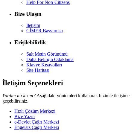
Help For Non-Citizens
Bize Ulaşın
İletişim
CİMER Başvurusu
Erişilebilirlik
Salt Metin Görünümü
Daha Belirgin Odaklama
Klavye Kısayolları
Site Haritası
İletişim Seçenekleri
Yardım mı lazım?
Aşağıdaki yöntemleri kullanarak bizimle iletişime
geçebilirsiniz.
Hızlı Çözüm Merkezi
Bize Yazın
e-Devlet Çağrı Merkezi
Engelsiz Çağrı Merkezi