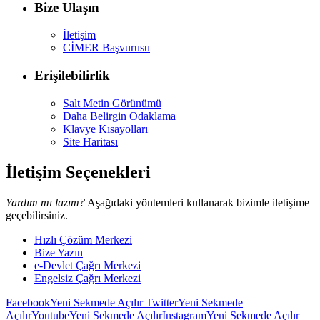
Bize Ulaşın
İletişim
CİMER Başvurusu
Erişilebilirlik
Salt Metin Görünümü
Daha Belirgin Odaklama
Klavye Kısayolları
Site Haritası
İletişim Seçenekleri
Yardım mı lazım?
Aşağıdaki yöntemleri kullanarak bizimle iletişime
geçebilirsiniz.
Hızlı Çözüm Merkezi
Bize Yazın
e-Devlet Çağrı Merkezi
Engelsiz Çağrı Merkezi
Facebook
Yeni Sekmede Açılır
Twitter
Yeni Sekmede
Açılır
Youtube
Yeni Sekmede Açılır
Instagram
Yeni Sekmede Açılır