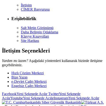
İletişim
CİMER Başvurusu
Erişilebilirlik
Salt Metin Görünümü
Daha Belirgin Odaklama
Klavye Kısayolları
Site Haritası
İletişim Seçenekleri
Yardım mı lazım?
Aşağıdaki yöntemleri kullanarak bizimle iletişime
geçebilirsiniz.
Hızlı Çözüm Merkezi
Bize Yazın
e-Devlet Çağrı Merkezi
Engelsiz Çağrı Merkezi
Facebook
Yeni Sekmede Açılır
Twitter
Yeni Sekmede
Açılır
Youtube
Yeni Sekmede Açılır
Instagram
Yeni Sekmede Açılır