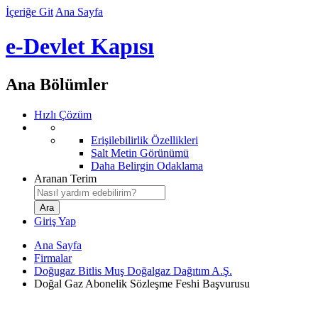
İçeriğe Git
Ana Sayfa
e-Devlet Kapısı
Ana Bölümler
Hızlı Çözüm
Erişilebilirlik Özellikleri
Salt Metin Görünümü
Daha Belirgin Odaklama
Aranan Terim
Giriş Yap
Ana Sayfa
Firmalar
Doğugaz Bitlis Muş Doğalgaz Dağıtım A.Ş.
Doğal Gaz Abonelik Sözleşme Feshi Başvurusu