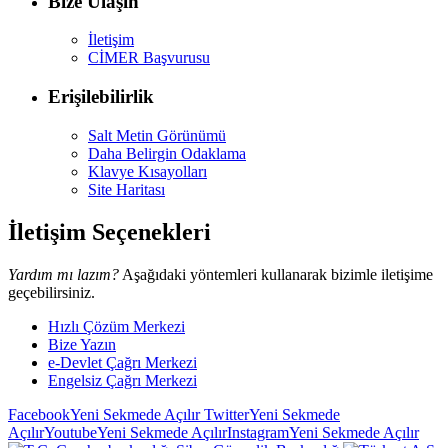
Bize Ulaşın
İletişim
CİMER Başvurusu
Erişilebilirlik
Salt Metin Görünümü
Daha Belirgin Odaklama
Klavye Kısayolları
Site Haritası
İletişim Seçenekleri
Yardım mı lazım?
Aşağıdaki yöntemleri kullanarak bizimle iletişime
geçebilirsiniz.
Hızlı Çözüm Merkezi
Bize Yazın
e-Devlet Çağrı Merkezi
Engelsiz Çağrı Merkezi
Facebook
Yeni Sekmede Açılır
Twitter
Yeni Sekmede
Açılır
Youtube
Yeni Sekmede Açılır
Instagram
Yeni Sekmede Açılır