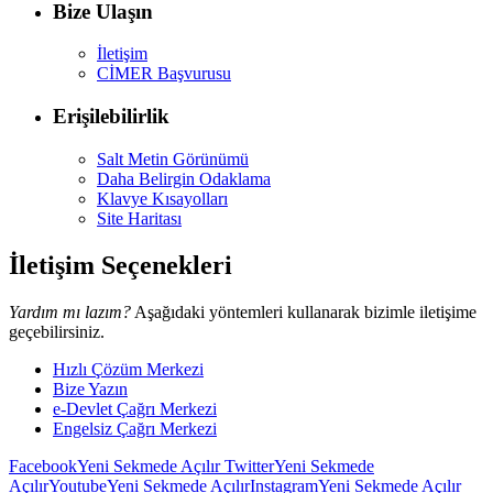
Bize Ulaşın
İletişim
CİMER Başvurusu
Erişilebilirlik
Salt Metin Görünümü
Daha Belirgin Odaklama
Klavye Kısayolları
Site Haritası
İletişim Seçenekleri
Yardım mı lazım?
Aşağıdaki yöntemleri kullanarak bizimle iletişime
geçebilirsiniz.
Hızlı Çözüm Merkezi
Bize Yazın
e-Devlet Çağrı Merkezi
Engelsiz Çağrı Merkezi
Facebook
Yeni Sekmede Açılır
Twitter
Yeni Sekmede
Açılır
Youtube
Yeni Sekmede Açılır
Instagram
Yeni Sekmede Açılır