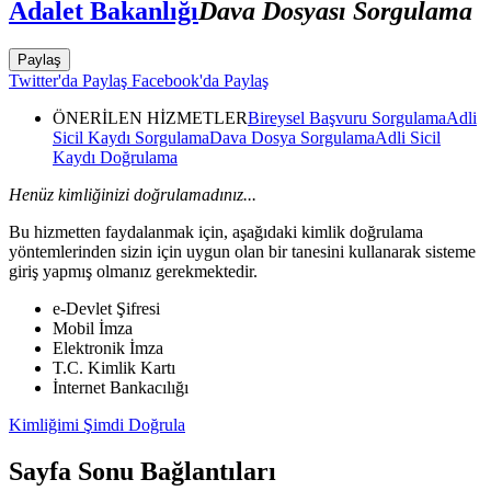
Adalet Bakanlığı
Dava Dosyası Sorgulama
Paylaş
Twitter'da Paylaş
Facebook'da Paylaş
ÖNERİLEN HİZMETLER
Bireysel Başvuru Sorgulama
Adli
Sicil Kaydı Sorgulama
Dava Dosya Sorgulama
Adli Sicil
Kaydı Doğrulama
Henüz kimliğinizi doğrulamadınız...
Bu hizmetten faydalanmak için, aşağıdaki kimlik doğrulama
yöntemlerinden sizin için uygun olan bir tanesini kullanarak sisteme
giriş yapmış olmanız gerekmektedir.
e-Devlet Şifresi
Mobil İmza
Elektronik İmza
T.C. Kimlik Kartı
İnternet Bankacılığı
Kimliğimi Şimdi Doğrula
Sayfa Sonu Bağlantıları