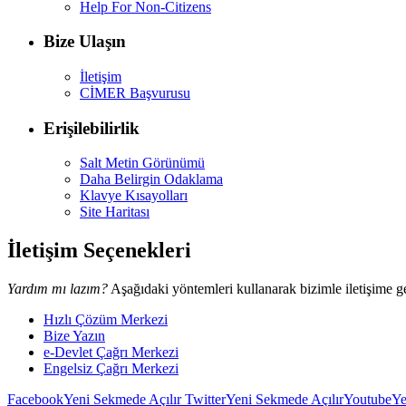
Help For Non-Citizens
Bize Ulaşın
İletişim
CİMER Başvurusu
Erişilebilirlik
Salt Metin Görünümü
Daha Belirgin Odaklama
Klavye Kısayolları
Site Haritası
İletişim Seçenekleri
Yardım mı lazım?
Aşağıdaki yöntemleri kullanarak bizimle iletişime ge
Hızlı Çözüm Merkezi
Bize Yazın
e-Devlet Çağrı Merkezi
Engelsiz Çağrı Merkezi
Facebook
Yeni Sekmede Açılır
Twitter
Yeni Sekmede Açılır
Youtube
Ye