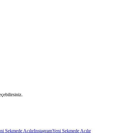
çebilirsiniz.
ni Sekmede Açılır
Instagram
Yeni Sekmede Açılır