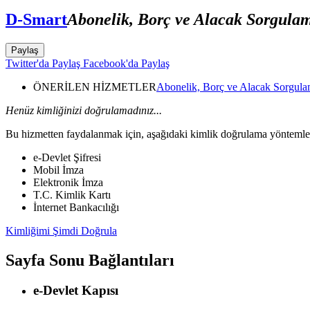
D-Smart
Abonelik, Borç ve Alacak Sorgula
Paylaş
Twitter'da Paylaş
Facebook'da Paylaş
ÖNERİLEN HİZMETLER
Abonelik, Borç ve Alacak Sorgul
Henüz kimliğinizi doğrulamadınız...
Bu hizmetten faydalanmak için, aşağıdaki kimlik doğrulama yöntemleri
e-Devlet Şifresi
Mobil İmza
Elektronik İmza
T.C. Kimlik Kartı
İnternet Bankacılığı
Kimliğimi Şimdi Doğrula
Sayfa Sonu Bağlantıları
e-Devlet Kapısı