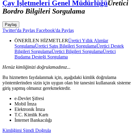
Çay İşletmeleri Genel Müdürlüğü
Üretici
Bordro Bilgileri Sorgulama
Paylaş
Twitter'da Paylaş
Facebook'da Paylaş
ÖNERİLEN HİZMETLER
Üretici Yıllık Alımlar
Sorgulama
Üretici Satış Bilgileri Sorgulama
Üretici Destek
Bilgileri Sorgulama
Üretici Bilgileri Sorgulama
Üretici
Budama Desteği Sorgulama
Henüz kimliğinizi doğrulamadınız...
Bu hizmetten faydalanmak için, aşağıdaki kimlik doğrulama
yöntemlerinden sizin için uygun olan bir tanesini kullanarak sisteme
giriş yapmış olmanız gerekmektedir.
e-Devlet Şifresi
Mobil İmza
Elektronik İmza
T.C. Kimlik Kartı
İnternet Bankacılığı
Kimliğimi Şimdi Doğrula