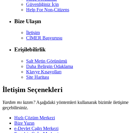
Güvenliğiniz İçin
Help For Non-Citizens
Bize Ulaşın
İletişim
CİMER Başvurusu
Erişilebilirlik
Salt Metin Görünümü
Daha Belirgin Odaklama
Klavye Kısayolları
Site Haritası
İletişim Seçenekleri
Yardım mı lazım?
Aşağıdaki yöntemleri kullanarak bizimle iletişime
geçebilirsiniz.
Hızlı Çözüm Merkezi
Bize Yazın
e-Devlet Çağrı Merkezi