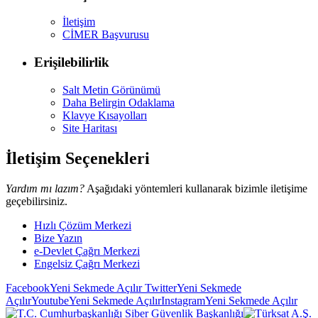
İletişim
CİMER Başvurusu
Erişilebilirlik
Salt Metin Görünümü
Daha Belirgin Odaklama
Klavye Kısayolları
Site Haritası
İletişim Seçenekleri
Yardım mı lazım?
Aşağıdaki yöntemleri kullanarak bizimle iletişime
geçebilirsiniz.
Hızlı Çözüm Merkezi
Bize Yazın
e-Devlet Çağrı Merkezi
Engelsiz Çağrı Merkezi
Facebook
Yeni Sekmede Açılır
Twitter
Yeni Sekmede
Açılır
Youtube
Yeni Sekmede Açılır
Instagram
Yeni Sekmede Açılır