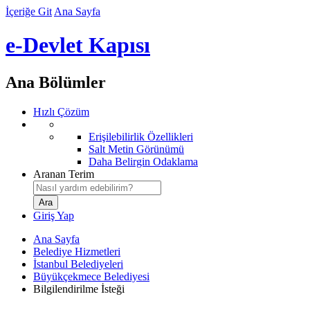
İçeriğe Git
Ana Sayfa
e-Devlet Kapısı
Ana Bölümler
Hızlı Çözüm
Erişilebilirlik Özellikleri
Salt Metin Görünümü
Daha Belirgin Odaklama
Aranan Terim
Giriş Yap
Ana Sayfa
Belediye Hizmetleri
İstanbul Belediyeleri
Büyükçekmece Belediyesi
Bilgilendirilme İsteği