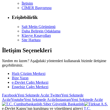
İletişim
CİMER Başvurusu
Erişilebilirlik
Salt Metin Görünümü
Daha Belirgin Odaklama
Klavye Kısayolları
Site Haritası
İletişim Seçenekleri
Yardım mı lazım?
Aşağıdaki yöntemleri kullanarak bizimle iletişime
geçebilirsiniz.
Hızlı Çözüm Merkezi
Bize Yazın
e-Devlet Çağrı Merkezi
Engelsiz Çağrı Merkezi
Facebook
Yeni Sekmede Açılır
Twitter
Yeni Sekmede
Açılır
Youtube
Yeni Sekmede Açılır
Instagram
Yeni Sekmede Açılır
e-Devlet Kapısı’nın kurulması ve yönetilmesi görevi
T.C.