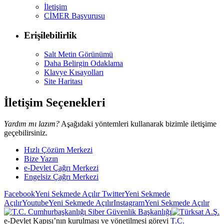
İletişim
CİMER Başvurusu
Erişilebilirlik
Salt Metin Görünümü
Daha Belirgin Odaklama
Klavye Kısayolları
Site Haritası
İletişim Seçenekleri
Yardım mı lazım?
Aşağıdaki yöntemleri kullanarak bizimle iletişime
geçebilirsiniz.
Hızlı Çözüm Merkezi
Bize Yazın
e-Devlet Çağrı Merkezi
Engelsiz Çağrı Merkezi
Facebook
Yeni Sekmede Açılır
Twitter
Yeni Sekmede
Açılır
Youtube
Yeni Sekmede Açılır
Instagram
Yeni Sekmede Açılır
e-Devlet Kapısı’nın kurulması ve yönetilmesi görevi
T.C.