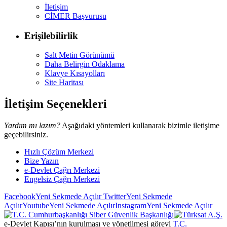
İletişim
CİMER Başvurusu
Erişilebilirlik
Salt Metin Görünümü
Daha Belirgin Odaklama
Klavye Kısayolları
Site Haritası
İletişim Seçenekleri
Yardım mı lazım?
Aşağıdaki yöntemleri kullanarak bizimle iletişime
geçebilirsiniz.
Hızlı Çözüm Merkezi
Bize Yazın
e-Devlet Çağrı Merkezi
Engelsiz Çağrı Merkezi
Facebook
Yeni Sekmede Açılır
Twitter
Yeni Sekmede
Açılır
Youtube
Yeni Sekmede Açılır
Instagram
Yeni Sekmede Açılır
e-Devlet Kapısı’nın kurulması ve yönetilmesi görevi
T.C.