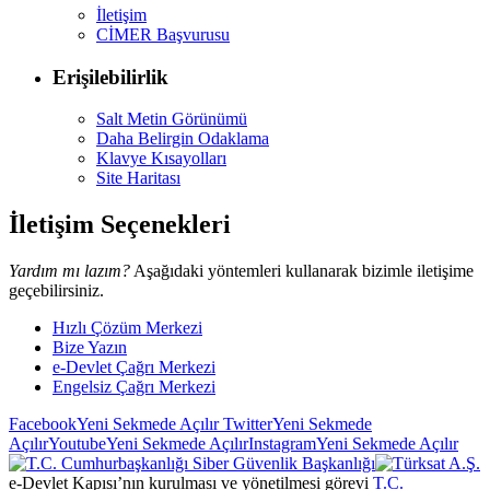
İletişim
CİMER Başvurusu
Erişilebilirlik
Salt Metin Görünümü
Daha Belirgin Odaklama
Klavye Kısayolları
Site Haritası
İletişim Seçenekleri
Yardım mı lazım?
Aşağıdaki yöntemleri kullanarak bizimle iletişime
geçebilirsiniz.
Hızlı Çözüm Merkezi
Bize Yazın
e-Devlet Çağrı Merkezi
Engelsiz Çağrı Merkezi
Facebook
Yeni Sekmede Açılır
Twitter
Yeni Sekmede
Açılır
Youtube
Yeni Sekmede Açılır
Instagram
Yeni Sekmede Açılır
e-Devlet Kapısı’nın kurulması ve yönetilmesi görevi
T.C.