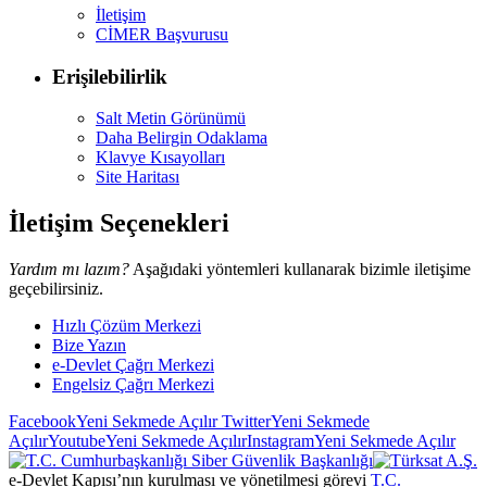
İletişim
CİMER Başvurusu
Erişilebilirlik
Salt Metin Görünümü
Daha Belirgin Odaklama
Klavye Kısayolları
Site Haritası
İletişim Seçenekleri
Yardım mı lazım?
Aşağıdaki yöntemleri kullanarak bizimle iletişime
geçebilirsiniz.
Hızlı Çözüm Merkezi
Bize Yazın
e-Devlet Çağrı Merkezi
Engelsiz Çağrı Merkezi
Facebook
Yeni Sekmede Açılır
Twitter
Yeni Sekmede
Açılır
Youtube
Yeni Sekmede Açılır
Instagram
Yeni Sekmede Açılır
e-Devlet Kapısı’nın kurulması ve yönetilmesi görevi
T.C.