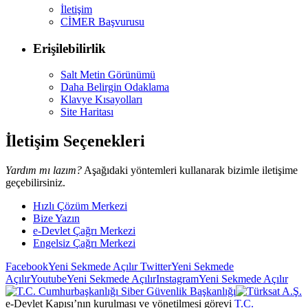
İletişim
CİMER Başvurusu
Erişilebilirlik
Salt Metin Görünümü
Daha Belirgin Odaklama
Klavye Kısayolları
Site Haritası
İletişim Seçenekleri
Yardım mı lazım?
Aşağıdaki yöntemleri kullanarak bizimle iletişime
geçebilirsiniz.
Hızlı Çözüm Merkezi
Bize Yazın
e-Devlet Çağrı Merkezi
Engelsiz Çağrı Merkezi
Facebook
Yeni Sekmede Açılır
Twitter
Yeni Sekmede
Açılır
Youtube
Yeni Sekmede Açılır
Instagram
Yeni Sekmede Açılır
e-Devlet Kapısı’nın kurulması ve yönetilmesi görevi
T.C.