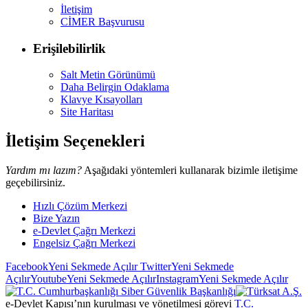
İletişim
CİMER Başvurusu
Erişilebilirlik
Salt Metin Görünümü
Daha Belirgin Odaklama
Klavye Kısayolları
Site Haritası
İletişim Seçenekleri
Yardım mı lazım?
Aşağıdaki yöntemleri kullanarak bizimle iletişime
geçebilirsiniz.
Hızlı Çözüm Merkezi
Bize Yazın
e-Devlet Çağrı Merkezi
Engelsiz Çağrı Merkezi
Facebook
Yeni Sekmede Açılır
Twitter
Yeni Sekmede
Açılır
Youtube
Yeni Sekmede Açılır
Instagram
Yeni Sekmede Açılır
e-Devlet Kapısı’nın kurulması ve yönetilmesi görevi
T.C.