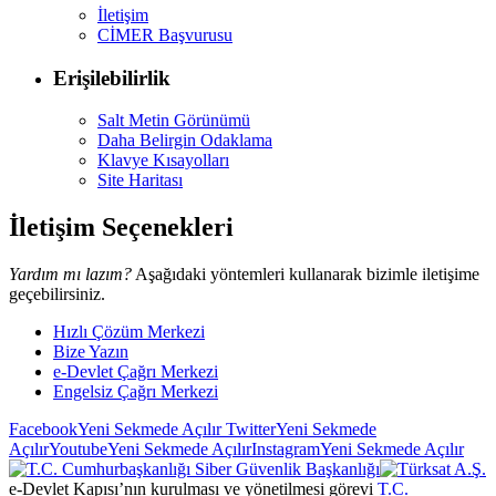
İletişim
CİMER Başvurusu
Erişilebilirlik
Salt Metin Görünümü
Daha Belirgin Odaklama
Klavye Kısayolları
Site Haritası
İletişim Seçenekleri
Yardım mı lazım?
Aşağıdaki yöntemleri kullanarak bizimle iletişime
geçebilirsiniz.
Hızlı Çözüm Merkezi
Bize Yazın
e-Devlet Çağrı Merkezi
Engelsiz Çağrı Merkezi
Facebook
Yeni Sekmede Açılır
Twitter
Yeni Sekmede
Açılır
Youtube
Yeni Sekmede Açılır
Instagram
Yeni Sekmede Açılır
e-Devlet Kapısı’nın kurulması ve yönetilmesi görevi
T.C.