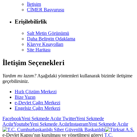
İletişim
CİMER Başvurusu
Erişilebilirlik
Salt Metin Görünümü
Daha Belirgin Odaklama
Klavye Kısayolları
Site Haritası
İletişim Seçenekleri
Yardım mı lazım?
Aşağıdaki yöntemleri kullanarak bizimle iletişime
geçebilirsiniz.
Hızlı Çözüm Merkezi
Bize Yazın
e-Devlet Çağrı Merkezi
Engelsiz Çağrı Merkezi
Facebook
Yeni Sekmede Açılır
Twitter
Yeni Sekmede
Açılır
Youtube
Yeni Sekmede Açılır
Instagram
Yeni Sekmede Açılır
e-Devlet Kapısı’nın kurulması ve yönetilmesi görevi
T.C.