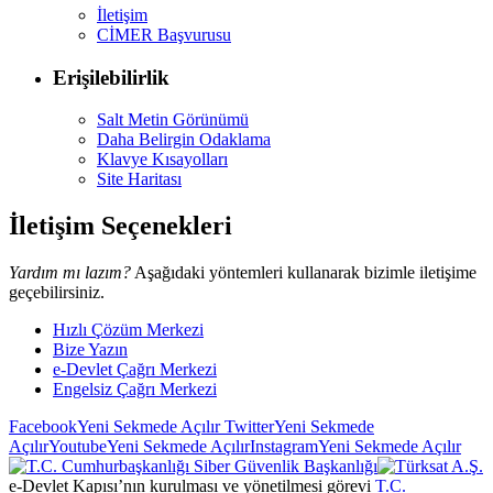
İletişim
CİMER Başvurusu
Erişilebilirlik
Salt Metin Görünümü
Daha Belirgin Odaklama
Klavye Kısayolları
Site Haritası
İletişim Seçenekleri
Yardım mı lazım?
Aşağıdaki yöntemleri kullanarak bizimle iletişime
geçebilirsiniz.
Hızlı Çözüm Merkezi
Bize Yazın
e-Devlet Çağrı Merkezi
Engelsiz Çağrı Merkezi
Facebook
Yeni Sekmede Açılır
Twitter
Yeni Sekmede
Açılır
Youtube
Yeni Sekmede Açılır
Instagram
Yeni Sekmede Açılır
e-Devlet Kapısı’nın kurulması ve yönetilmesi görevi
T.C.