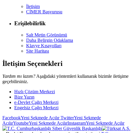
İletişim
CİMER Başvurusu
Erişilebilirlik
Salt Metin Görünümü
Daha Belirgin Odaklama
Klavye Kısayolları
Site Haritası
İletişim Seçenekleri
Yardım mı lazım?
Aşağıdaki yöntemleri kullanarak bizimle iletişime
geçebilirsiniz.
Hızlı Çözüm Merkezi
Bize Yazın
e-Devlet Çağrı Merkezi
Engelsiz Çağrı Merkezi
Facebook
Yeni Sekmede Açılır
Twitter
Yeni Sekmede
Açılır
Youtube
Yeni Sekmede Açılır
Instagram
Yeni Sekmede Açılır