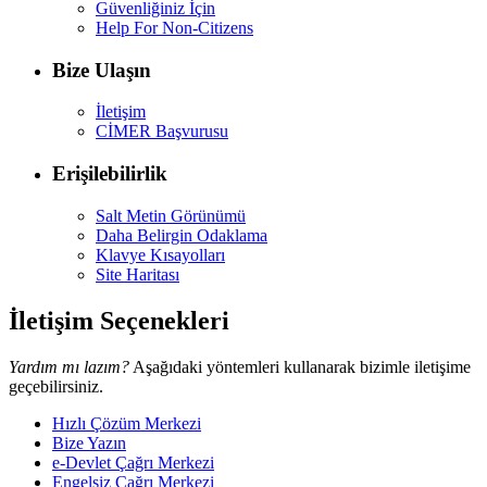
Güvenliğiniz İçin
Help For Non-Citizens
Bize Ulaşın
İletişim
CİMER Başvurusu
Erişilebilirlik
Salt Metin Görünümü
Daha Belirgin Odaklama
Klavye Kısayolları
Site Haritası
İletişim Seçenekleri
Yardım mı lazım?
Aşağıdaki yöntemleri kullanarak bizimle iletişime
geçebilirsiniz.
Hızlı Çözüm Merkezi
Bize Yazın
e-Devlet Çağrı Merkezi
Engelsiz Çağrı Merkezi