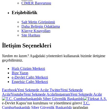
CİMER Başvurusu
Erişilebilirlik
Salt Metin Görünümü
Daha Belirgin Odaklama
Klavye Kısayolları
Site Haritası
İletişim Seçenekleri
Yardım mı lazım?
Aşağıdaki yöntemleri kullanarak bizimle iletişime
geçebilirsiniz.
Hızlı Çözüm Merkezi
Bize Yazın
e-Devlet Çağrı Merkezi
Engelsiz Çağrı Merkezi
Facebook
Yeni Sekmede Açılır
Twitter
Yeni Sekmede
Açılır
Youtube
Yeni Sekmede Açılır
Instagram
Yeni Sekmede Açılır
e-Devlet Kapısı’nın kurulması ve yönetilmesi görevi
T.C.
Cumhurbaşkanlığı Siber Güvenlik Başkanlığı
tarafından