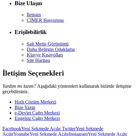
Bize Ulaşın
İletişim
CİMER Başvurusu
Erişilebilirlik
Salt Metin Görünümü
Daha Belirgin Odaklama
Klavye Kısayolları
Site Haritası
İletişim Seçenekleri
Yardım mı lazım?
Aşağıdaki yöntemleri kullanarak bizimle iletişime
geçebilirsiniz.
Hızlı Çözüm Merkezi
Bize Yazın
e-Devlet Çağrı Merkezi
Engelsiz Çağrı Merkezi
Facebook
Yeni Sekmede Açılır
Twitter
Yeni Sekmede
Açılır
Youtube
Yeni Sekmede Açılır
Instagram
Yeni Sekmede Açılır