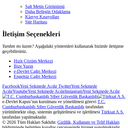
Salt Metin Görünümü
Daha Belirgin Odaklama
Klavye Kısayolları
Site Haritası
İletişim Seçenekleri
Yardım mı lazım?
Aşağıdaki yöntemleri kullanarak bizimle iletişime
geçebilirsiniz.
Hızlı Çözüm Merkezi
Bize Yazın
e-Devlet Çağrı Merkezi
Engelsiz Çağrı Merkezi
Facebook
Yeni Sekmede Açılır
Twitter
Yeni Sekmede
Açılır
Youtube
Yeni Sekmede Açılır
Instagram
Yeni Sekmede Açılır
e-Devlet Kapısı’nın kurulması ve yönetilmesi görevi
T.C.
Cumhurbaşkanlığı Siber Güvenlik Başkanlığı
tarafından
yürütülmekte olup, sistemin geliştirilmesi ve işletilmesi
Türksat A.Ş.
tarafından yapılmaktadır.
©
2026
Tüm Hakları Saklıdır.
Gizlilik, Kullanım ve Telif Hakları
bildiriminde belirtilen kurallar çerçevesinde hizmet sunulmaktadır.