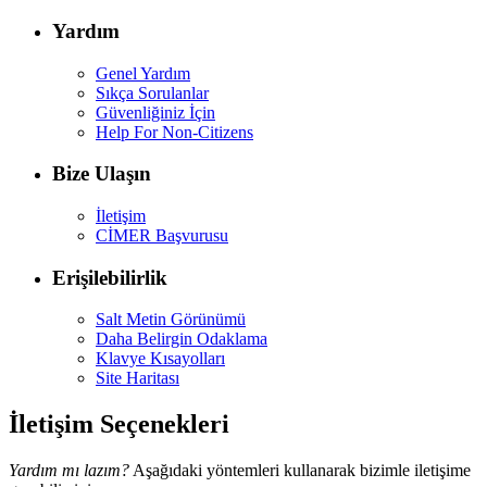
Yardım
Genel Yardım
Sıkça Sorulanlar
Güvenliğiniz İçin
Help For Non-Citizens
Bize Ulaşın
İletişim
CİMER Başvurusu
Erişilebilirlik
Salt Metin Görünümü
Daha Belirgin Odaklama
Klavye Kısayolları
Site Haritası
İletişim Seçenekleri
Yardım mı lazım?
Aşağıdaki yöntemleri kullanarak bizimle iletişime