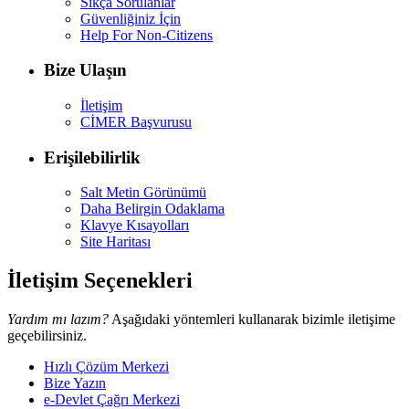
Sıkça Sorulanlar
Güvenliğiniz İçin
Help For Non-Citizens
Bize Ulaşın
İletişim
CİMER Başvurusu
Erişilebilirlik
Salt Metin Görünümü
Daha Belirgin Odaklama
Klavye Kısayolları
Site Haritası
İletişim Seçenekleri
Yardım mı lazım?
Aşağıdaki yöntemleri kullanarak bizimle iletişime
geçebilirsiniz.
Hızlı Çözüm Merkezi
Bize Yazın
e-Devlet Çağrı Merkezi