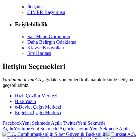
İletişim
CİMER Başvurusu
Erişilebilirlik
Salt Metin Görünümü
Daha Belirgin Odaklama
Klavye Kısayolları
Site Haritası
İletişim Seçenekleri
Yardım mı lazım?
Aşağıdaki yöntemleri kullanarak bizimle iletişime
geçebilirsiniz.
Hızlı Çözüm Merkezi
Bize Yazın
e-Devlet Çağrı Merkezi
Engelsiz Çağrı Merkezi
Facebook
Yeni Sekmede Açılır
Twitter
Yeni Sekmede
Açılır
Youtube
Yeni Sekmede Açılır
Instagram
Yeni Sekmede Açılır