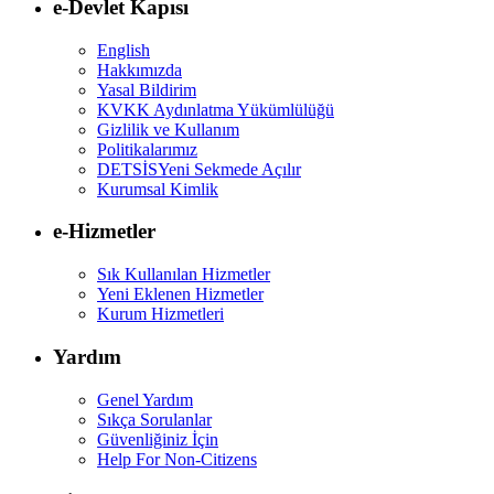
e-Devlet Kapısı
English
Hakkımızda
Yasal Bildirim
KVKK Aydınlatma Yükümlülüğü
Gizlilik ve Kullanım
Politikalarımız
DETSİS
Yeni Sekmede Açılır
Kurumsal Kimlik
e-Hizmetler
Sık Kullanılan Hizmetler
Yeni Eklenen Hizmetler
Kurum Hizmetleri
Yardım
Genel Yardım
Sıkça Sorulanlar
Güvenliğiniz İçin
Help For Non-Citizens