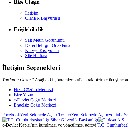
Bize Ulaşın
İletişim
CİMER Başvurusu
Erişilebilirlik
Salt Metin Görünümü
Daha Belirgin Odaklama
Klavye Kısayolları
Site Haritası
İletişim Seçenekleri
Yardım mı lazım?
Aşağıdaki yöntemleri kullanarak bizimle iletişime ge
Hızlı Çözüm Merkezi
Bize Yazın
e-Devlet Çağrı Merkezi
Engelsiz Çağrı Merkezi
Facebook
Yeni Sekmede Açılır
Twitter
Yeni Sekmede Açılır
Youtube
Ye
e-Devlet Kapısı’nın kurulması ve yönetilmesi görevi
T.C. Cumhurbaşk