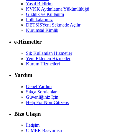
Yasal Bildirim
KVKK Aydınlatma Yükümlülüğü
Gizlilik ve Kullanım
Politikalarımız
DETSİS
Yeni Sekmede Açılır
Kurumsal Kimlik
e-Hizmetler
Sık Kullanılan Hizmetler
Yeni Eklenen Hizmetler
Kurum Hizmetleri
Yardım
Genel Yardım
Sıkça Sorulanlar
Güvenliğiniz İçin
Help For Non-Citizens
Bize Ulaşın
İletişim
CİMER Başvurusu