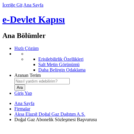
İçeriğe Git
Ana Sayfa
e-Devlet Kapısı
Ana Bölümler
Hızlı Çözüm
Erişilebilirlik Özellikleri
Salt Metin Görünümü
Daha Belirgin Odaklama
Aranan Terim
Giriş Yap
Ana Sayfa
Firmalar
Aksa Elazığ Doğal Gaz Dağıtım A.Ş.
Doğal Gaz Abonelik Sözleşmesi Başvurusu