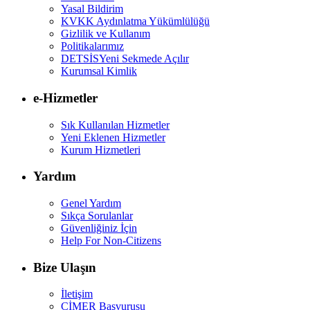
Yasal Bildirim
KVKK Aydınlatma Yükümlülüğü
Gizlilik ve Kullanım
Politikalarımız
DETSİS
Yeni Sekmede Açılır
Kurumsal Kimlik
e-Hizmetler
Sık Kullanılan Hizmetler
Yeni Eklenen Hizmetler
Kurum Hizmetleri
Yardım
Genel Yardım
Sıkça Sorulanlar
Güvenliğiniz İçin
Help For Non-Citizens
Bize Ulaşın
İletişim
CİMER Başvurusu