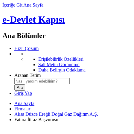
İçeriğe Git
Ana Sayfa
e-Devlet Kapısı
Ana Bölümler
Hızlı Çözüm
Erişilebilirlik Özellikleri
Salt Metin Görünümü
Daha Belirgin Odaklama
Aranan Terim
Giriş Yap
Ana Sayfa
Firmalar
Aksa Düzce Ereğli Doğal Gaz Dağıtım A.Ş.
Fatura İtiraz Başvurusu