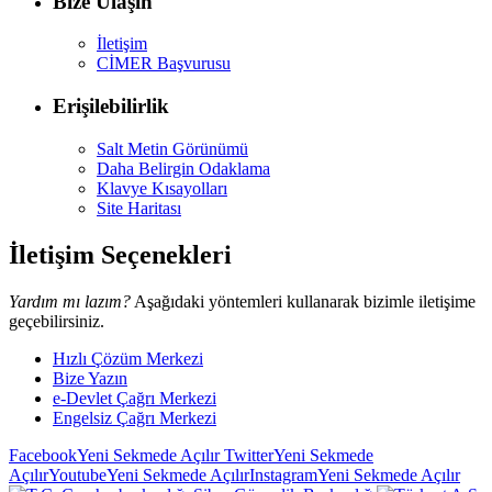
Bize Ulaşın
İletişim
CİMER Başvurusu
Erişilebilirlik
Salt Metin Görünümü
Daha Belirgin Odaklama
Klavye Kısayolları
Site Haritası
İletişim Seçenekleri
Yardım mı lazım?
Aşağıdaki yöntemleri kullanarak bizimle iletişime
geçebilirsiniz.
Hızlı Çözüm Merkezi
Bize Yazın
e-Devlet Çağrı Merkezi
Engelsiz Çağrı Merkezi
Facebook
Yeni Sekmede Açılır
Twitter
Yeni Sekmede
Açılır
Youtube
Yeni Sekmede Açılır
Instagram
Yeni Sekmede Açılır