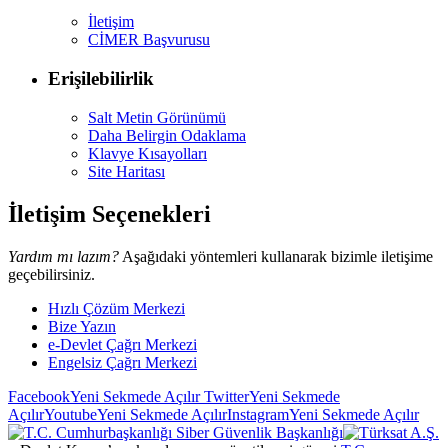
İletişim
CİMER Başvurusu
Erişilebilirlik
Salt Metin Görünümü
Daha Belirgin Odaklama
Klavye Kısayolları
Site Haritası
İletişim Seçenekleri
Yardım mı lazım?
Aşağıdaki yöntemleri kullanarak bizimle iletişime
geçebilirsiniz.
Hızlı Çözüm Merkezi
Bize Yazın
e-Devlet Çağrı Merkezi
Engelsiz Çağrı Merkezi
Facebook
Yeni Sekmede Açılır
Twitter
Yeni Sekmede
Açılır
Youtube
Yeni Sekmede Açılır
Instagram
Yeni Sekmede Açılır