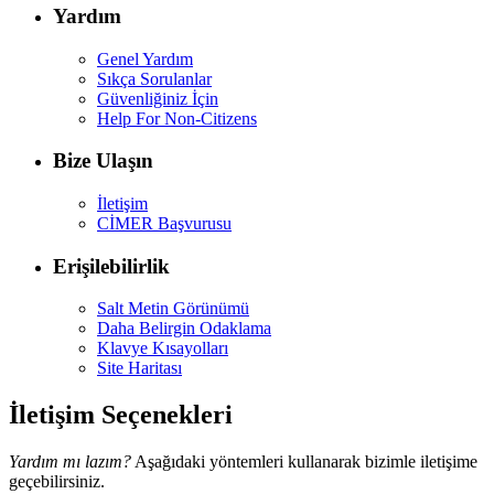
Yardım
Genel Yardım
Sıkça Sorulanlar
Güvenliğiniz İçin
Help For Non-Citizens
Bize Ulaşın
İletişim
CİMER Başvurusu
Erişilebilirlik
Salt Metin Görünümü
Daha Belirgin Odaklama
Klavye Kısayolları
Site Haritası
İletişim Seçenekleri
Yardım mı lazım?
Aşağıdaki yöntemleri kullanarak bizimle iletişime
geçebilirsiniz.