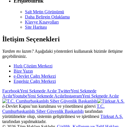
Erişilebilirlik
Salt Metin Görünümü
Daha Belirgin Odaklama
Klavye Kısayolları
Site Haritası
İletişim Seçenekleri
Yardım mı lazım?
Aşağıdaki yöntemleri kullanarak bizimle iletişime
geçebilirsiniz.
Hızlı Çözüm Merkezi
Bize Yazın
e-Devlet Çağrı Merkezi
Engelsiz Çağrı Merkezi
Facebook
Yeni Sekmede Açılır
Twitter
Yeni Sekmede
Açılır
Youtube
Yeni Sekmede Açılır
Instagram
Yeni Sekmede Açılır
e-Devlet Kapısı’nın kurulması ve yönetilmesi görevi
T.C.
Cumhurbaşkanlığı Siber Güvenlik Başkanlığı
tarafından
yürütülmekte olup, sistemin geliştirilmesi ve işletilmesi
Türksat A.Ş.
tarafından yapılmaktadır.
©
2026
Tüm Hakları Saklıdır.
Gizlilik, Kullanım ve Telif Hakları