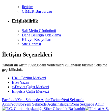
İletişim
CİMER Başvurusu
Erişilebilirlik
Salt Metin Görünümü
Daha Belirgin Odaklama
Klavye Kısayolları
Site Haritası
İletişim Seçenekleri
Yardım mı lazım?
Aşağıdaki yöntemleri kullanarak bizimle iletişime
geçebilirsiniz.
Hızlı Çözüm Merkezi
Bize Yazın
e-Devlet Çağrı Merkezi
Engelsiz Çağrı Merkezi
Facebook
Yeni Sekmede Açılır
Twitter
Yeni Sekmede
Açılır
Youtube
Yeni Sekmede Açılır
Instagram
Yeni Sekmede Açılır